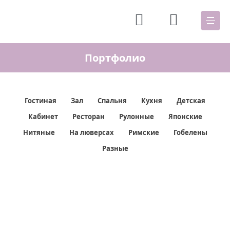
Портфолио
Гостиная
Зал
Спальня
Кухня
Детская
Кабинет
Ресторан
Рулонные
Японские
Нитяные
На люверсах
Римские
Гобелены
Разные