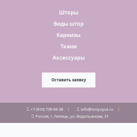
Шторы
Виды штор
Карнизы
Ткани
Аксессуары
Оставить заявку
+7 (910) 739-94-38
info@tvoyuyut.ru
Россия, г. Липецк, ул. Водопьянова, 31
Оптимизировано Серафинит - Акселератор
Включает высокую скорость сайта, чтобы быть привлекательным для