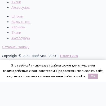
Ткани
Аксессуары
Шторы
Виды штор
Карнизы
Ткани
Аксессуары
Оставить заявку
Copyright © 2021 Твой уют 2023 |
Политика
конфиденциальности
Этот веб-сайт использует файлы cookie для улучшения
+7 (910) 739-94-38
взаимодействия с пользователем. Продолжая использовать сайт,
info@tvoyuyut.ru
вы даете согласие на использование файлов cookie.
OK
Россия, г. Липецк, ул. Водопьянова, 31
Обратный звонок
Укажите Ваши контакты ниже, мы свяжемся с Вами в течение
часа!