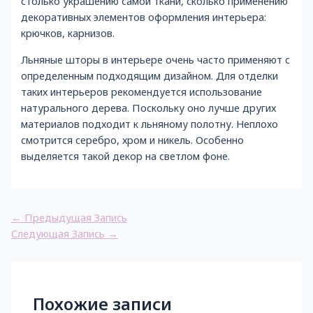
столько украшению самой ткани, сколько применению
декоративных элементов оформления интерьера:
крючков, карнизов.
Льняные шторы в интерьере очень часто применяют с
определенным подходящим дизайном. Для отделки
таких интерьеров рекомендуется использование
натурального дерева. Поскольку оно лучше других
материалов подходит к льняному полотну. Неплохо
смотрится серебро, хром и никель. Особенно
выделяется такой декор на светлом фоне.
Навигация
←
Предыдущая Запись
по
Следующая Запись
→
записям
Похожие записи